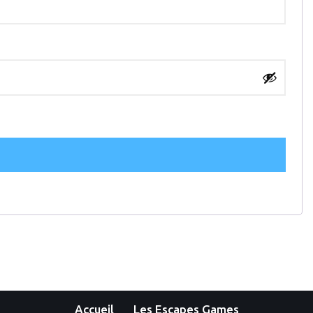
Accueil
Les Escapes Games