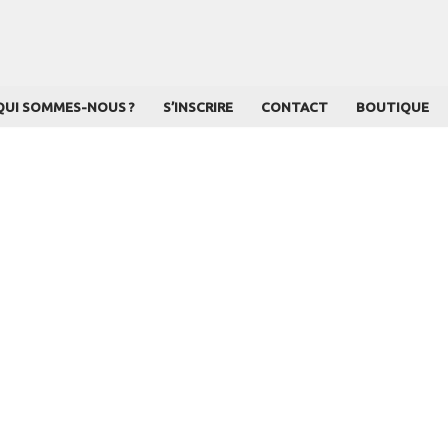
QUI SOMMES-NOUS ?
S’INSCRIRE
CONTACT
BOUTIQUE