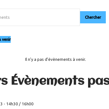
che
Chercher
tion
 venir
électionnez
une
Il n’y a pas d’évènements à venir.
ate.
rs Évènements pa
ents
3 - 14h30
/
16h00