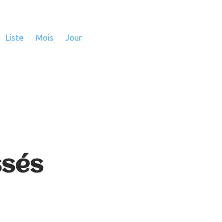
Navigation
de
Liste
Mois
Jour
vues
Évènement
ssés