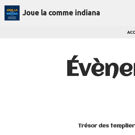
Joue la comme indiana
Aller
au
ACC
contenu
Évène
Trésor des templier