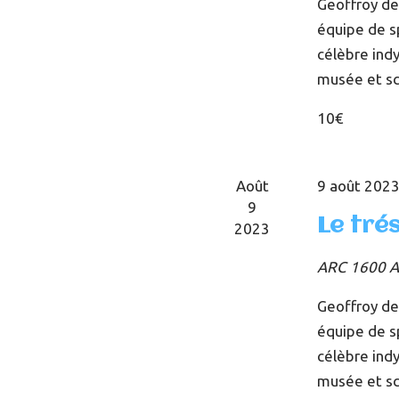
Geoffroy de
équipe de sp
célèbre indy
musée et s
10€
Août
9 août 2023
9
Le tré
2023
ARC 1600
A
Geoffroy de
équipe de sp
célèbre indy
musée et s