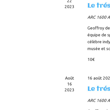
22
Le tré
2023
ARC 1600
A
Geoffroy de
équipe de sp
célèbre indy
musée et s
10€
Août
16 août 202
16
Le tré
2023
ARC 1600
A